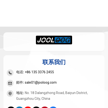
联系我们
电话
:
+86 135 3376 2455
邮件
:
sale01@jooloog.com
地址
:
No. 18 Dalangzhong Road, Baiyun District,
Guangzhou City, China