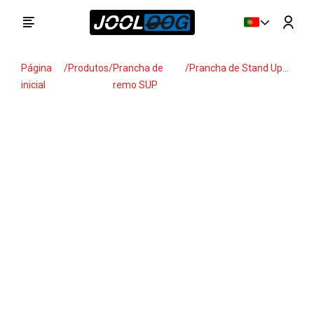
Página
/
Produtos
/
Prancha de
/
Prancha de Stand Up
inicial
remo SUP
Paddle (SUP)