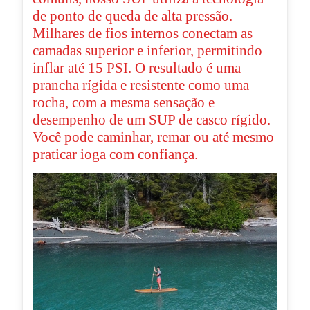
de ponto de queda de alta pressão.
Milhares de fios internos conectam as
camadas superior e inferior, permitindo
inflar até 15 PSI. O resultado é uma
prancha rígida e resistente como uma
rocha, com a mesma sensação e
desempenho de um SUP de casco rígido.
Você pode caminhar, remar ou até mesmo
praticar ioga com confiança.