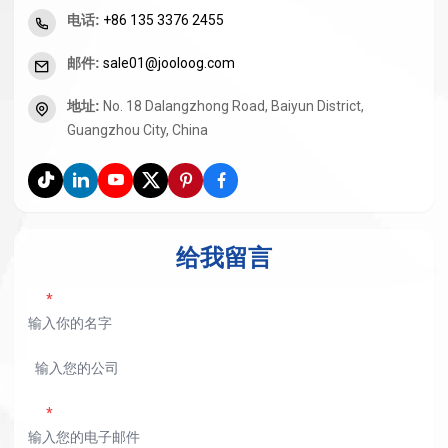
电话
:
+86 135 3376 2455
邮件
:
sale01@jooloog.com
地址
:
No. 18 Dalangzhong Road, Baiyun District,
Guangzhou City, China
给我留言
*
*