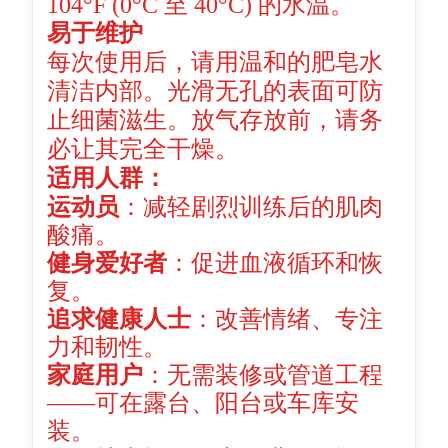
104°F (0°C 至 40°C) 的水温。
易于维护
每次使用后，请用温和的肥皂水
清洁内部。光滑无孔的表面可防
止细菌滋生。放气存放前，请务
必让其完全干燥。
适用人群：
运动员
：减轻剧烈训练后的肌肉
酸痛。
健身爱好者
：促进血液循环和恢
复。
追求健康人士
：改善情绪、专注
力和韧性。
家庭用户
：无需装修或管道工程
——可在露台、阳台或车库安
装。