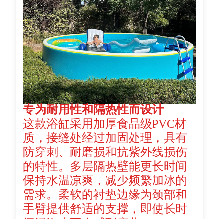
专为耐用性和隔热性而设计
这款浴缸采用加厚食品级PVC材
质，接缝处经过加固处理，具有
防穿刺、耐磨损和抗紫外线损伤
的特性。多层隔热壁能更长时间
保持水温凉爽，减少频繁加冰的
需求。柔软的衬垫边缘为颈部和
手臂提供舒适的支撑，即使长时