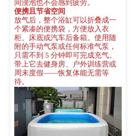
间浸泡也不会感到疲劳。
便携且节省空间
放气后，整个浴缸可以折叠成一
个紧凑的便携袋，方便放入衣
柜、床底或汽车后备箱。使用随
附的手动气泵或任何标准气泵，
只需不到 5 分钟即可完成充气。
带上它去健身房、户外训练营或
周末度假——恢复体能无需等
待。