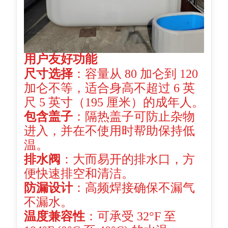
用户友好功能
尺寸选择
：容量从 80 加仑到 120
加仑不等，适合身高不超过 6 英
尺 5 英寸（195 厘米）的成年人。
包含盖子
：隔热盖子可防止杂物
进入，并在不使用时帮助保持低
温。
排水阀
：大而易开的排水口，方
便快速排空和清洁。
防漏设计
：高频焊接确保不漏气
不漏水。
温度兼容性
：可承受 32°F 至